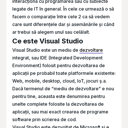
interacționa cu programarea sau cu subiecte
legate de IT în general. În cele ce urmează o să
facem o comparație între cele 2 ca să vedem
care sunt diferențele dar și asemănările și când
ar trebui să alegem unul sau celălalt.
Ce este Visual Studio
Visual Studio este un mediu de
dezvoltare
integrat, sau IDE (
Integrated Development
Environment
) folosit pentru dezvoltarea de
aplicații pe probabil toate platformele existente:
Web, mobile, desktop, cloud, IoT, jocuri ș.a.
Dacă termenul de “mediu de dezvoltare” e nou
pentru tine, aceasta este denumirea pentru
unelte complete folosite la dezvoltarea de
aplicații, sau mai exact crearea de programe
software prin scrierea de cod.
Visual Studio este dezvoltat de Microsoft și e