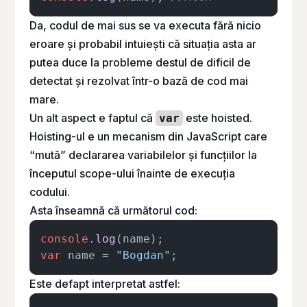
Da, codul de mai sus se va executa fără nicio
eroare și probabil intuiești că situația asta ar
putea duce la probleme destul de dificil de
detectat și rezolvat într-o bază de cod mai
mare.
Un alt aspect e faptul că
este hoisted.
var
Hoisting-ul e un mecanism din JavaScript care
“mută” declararea variabilelor și funcțiilor la
începutul scope-ului înainte de execuția
codului.
Asta înseamnă că următorul cod:
console
.
log
var
 name = 
"Bogdan"
Este defapt interpretat astfel: