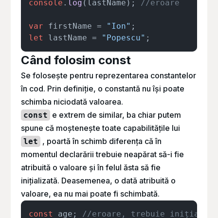
console
.
log
(lastName); 
//eroare
var
 firstName = 
"Ion"
let
 lastName = 
"Popescu"
Când folosim const
Se folosește pentru reprezentarea constantelor
în cod. Prin definiție, o constantă nu își poate
schimba niciodată valoarea.
e extrem de similar, ba chiar putem
const
spune că moștenește toate capabilitățile lui
, poartă în schimb diferența că în
let
momentul declarării trebuie neapărat să-i fie
atribuită o valoare și în felul ăsta să fie
inițializată. Deasemenea, o dată atribuită o
valoare, ea nu mai poate fi schimbată.
const
 age; 
//eroare, trebuie inițializ