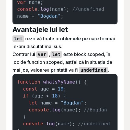
var
console
.
log
(name); 
//undefined
name = 
"Bogdan"
Avantajele lui let
rezolvă toate problemele pe care tocmai
let
le-am discutat mai sus.
Contrar lui
,
este block scoped, în
var
let
loc de function scoped, astfel că în situația de
mai jos, valoarea printată va fi
.
undefined
function
whatsMyName
(
) {

const
 age = 
19
;

if
 (age > 
18
) {

let
 name = 
"Bogdan"
;

console
.
log
(name); 
//Bogdan
  }

console
.
log
(name); 
//undefined