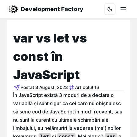
Development Factory
var vs let vs
const în
JavaScript
Postat
3 August, 2023
Articolul 16
În JavaScript există 3 moduri de a declara o
variabilă și sunt sigur că cei care nu obișnuiesc
să scrie cod de JavaScript în mod frecvent, sau
nu sunt la curent cu ultimele schimbări ale
limbajului, au nelămuriri la vederea (mai) noilor
keywords:
și
. Mai ales că
e
let
const
var