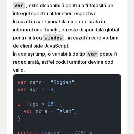
, este disponibilă pentru a fi folosită pe
var
întregul spectru al funcției respective.
În cazul în care variabila nu e declarată în
interiorul unei funcții, ea este disponibilă global
pentru întreg
, în cazul în care vorbim
window
de client side JavaScript.
În același timp, o variabilă de tip
poate fi
var
redeclarată, astfel codul următor devine cod
valid.
var
 name = 
"Bogdan"
var
 age = 
19
;

if
 (age > 
18
) {

var
 name = 
"Alex"
;

}

console
.
log
(name); 
//Alex