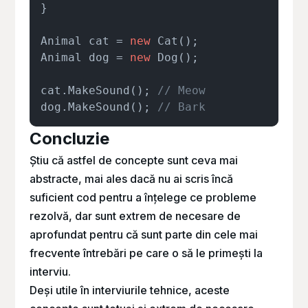
}

Animal cat = 
new
 Cat();

Animal dog = 
new
 Dog();

cat.MakeSound(); 
// Meow
dog.MakeSound(); 
// Bark
Concluzie
Știu că astfel de concepte sunt ceva mai
abstracte, mai ales dacă nu ai scris încă
suficient cod pentru a înțelege ce probleme
rezolvă, dar sunt extrem de necesare de
aprofundat pentru că sunt parte din cele mai
frecvente întrebări pe care o să le primești la
interviu.
Deși utile în interviurile tehnice, aceste