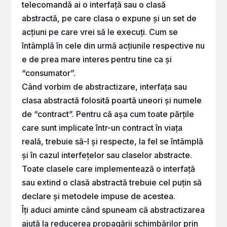
telecomandă ai o interfață sau o clasă
abstractă, pe care clasa o expune și un set de
acțiuni pe care vrei să le execuți. Cum se
întâmplă în cele din urmă acțiunile respective nu
e de prea mare interes pentru tine ca și
“consumator”.
Când vorbim de abstractizare, interfața sau
clasa abstractă folosită poartă uneori și numele
de “contract”. Pentru că așa cum toate părțile
care sunt implicate într-un contract în viața
reală, trebuie să-l și respecte, la fel se întâmplă
și în cazul interfețelor sau claselor abstracte.
Toate clasele care implementează o interfață
sau extind o clasă abstractă trebuie cel puțin să
declare și metodele impuse de acestea.
Îți aduci aminte când spuneam că abstractizarea
ajută la reducerea propagării schimbărilor prin