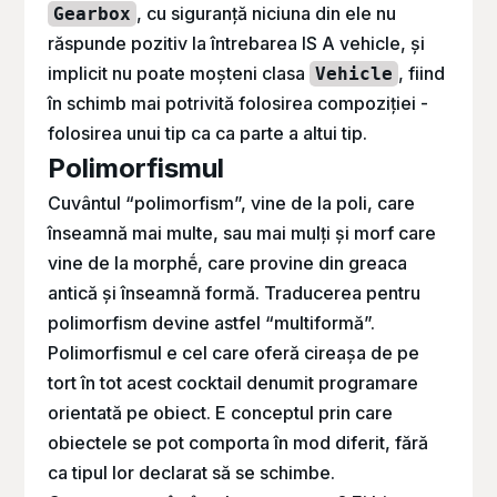
, cu siguranță niciuna din ele nu
Gearbox
răspunde pozitiv la întrebarea
IS A vehicle,
și
implicit nu poate moșteni clasa
, fiind
Vehicle
în schimb mai potrivită folosirea compoziției -
folosirea unui tip ca ca parte a altui tip.
Polimorfismul
Cuvântul “polimorfism”, vine de la poli, care
înseamnă mai multe, sau mai mulți și morf care
vine de la
morphḗ,
care provine din greaca
antică și înseamnă formă. Traducerea pentru
polimorfism devine astfel “multiformă”.
Polimorfismul e cel care oferă cireașa de pe
tort în tot acest cocktail denumit programare
orientată pe obiect. E conceptul prin care
obiectele se pot comporta în mod diferit, fără
ca tipul lor declarat să se schimbe.