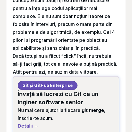
concepte sunt totuși și extrem de necesare
pentru a înțelege codul aplicațiilor mai
complexe. Ele nu sunt doar noțiuni teoretice
folosite în interviuri, precum o mare parte din
problemele de algoritmică, de exemplu. Cei 4
piloni ai programării orientate pe obiect au
aplicabilitate și sens chiar și în practică.
Dacă totuși nu a făcut “click” încă, nu trebuie
să-ți faci griji, tot ce ai nevoie e puțină practică.
Atât pentru azi, ne auzim data viitoare.
Git și GitHub Enterprise
Învață să lucrezi cu Git ca un
inginer software senior
Nu mai cere ajutor la fiecare
git merge
,
înscrie-te acum.
Detalii →