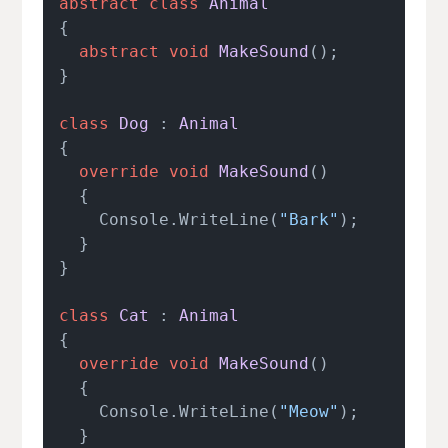
abstract
class
Animal
{

abstract
void
MakeSound
()
;

}

class
Dog
 : 
Animal
{

override
void
MakeSound
()
  {

    Console.WriteLine(
"Bark"
);

  }

}

class
Cat
 : 
Animal
{

override
void
MakeSound
()
  {

    Console.WriteLine(
"Meow"
);

  }
