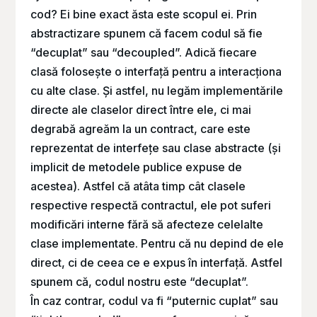
cod? Ei bine exact ăsta este scopul ei. Prin
abstractizare spunem că facem codul să fie
“decuplat” sau “decoupled”. Adică fiecare
clasă folosește o interfață pentru a interacționa
cu alte clase. Și astfel, nu legăm implementările
directe ale claselor direct între ele, ci mai
degrabă agreăm la un contract, care este
reprezentat de interfețe sau clase abstracte (și
implicit de metodele publice expuse de
acestea). Astfel că atâta timp cât clasele
respective respectă contractul, ele pot suferi
modificări interne fără să afecteze celelalte
clase implementate. Pentru că nu depind de ele
direct, ci de ceea ce e expus în interfață. Astfel
spunem că, codul nostru este “decuplat”.
În caz contrar, codul va fi “puternic cuplat” sau