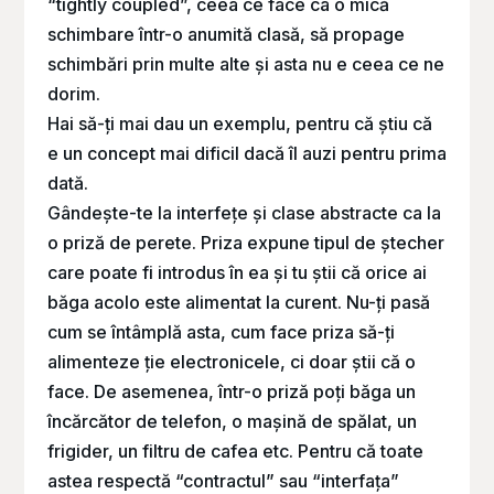
“tightly coupled”, ceea ce face ca o mică
schimbare într-o anumită clasă, să propage
schimbări prin multe alte și asta nu e ceea ce ne
dorim.
Hai să-ți mai dau un exemplu, pentru că știu că
e un concept mai dificil dacă îl auzi pentru prima
dată.
Gândește-te la interfețe și clase abstracte ca la
o priză de perete. Priza expune tipul de ștecher
care poate fi introdus în ea și tu știi că orice ai
băga acolo este alimentat la curent. Nu-ți pasă
cum se întâmplă asta, cum face priza să-ți
alimenteze ție electronicele, ci doar știi că o
face. De asemenea, într-o priză poți băga un
încărcător de telefon, o mașină de spălat, un
frigider, un filtru de cafea etc. Pentru că toate
astea respectă “contractul” sau “interfața”