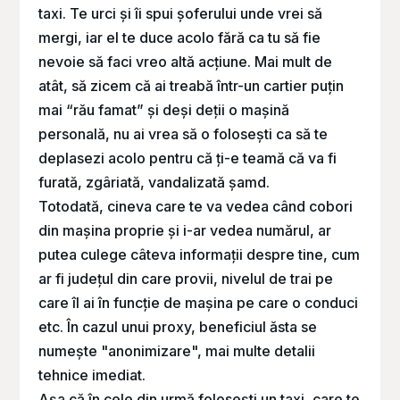
taxi. Te urci și îi spui șoferului unde vrei să
mergi, iar el te duce acolo fără ca tu să fie
nevoie să faci vreo altă acțiune. Mai mult de
atât, să zicem că ai treabă într-un cartier puțin
mai “rău famat” și deși deții o mașină
personală, nu ai vrea să o folosești ca să te
deplasezi acolo pentru că ți-e teamă că va fi
furată, zgâriată, vandalizată șamd.
Totodată, cineva care te va vedea când cobori
din mașina proprie și i-ar vedea numărul, ar
putea culege câteva informații despre tine, cum
ar fi județul din care provii, nivelul de trai pe
care îl ai în funcție de mașina pe care o conduci
etc. În cazul unui proxy, beneficiul ăsta se
numește "anonimizare", mai multe detalii
tehnice imediat.
Așa că în cele din urmă folosești un taxi, care te