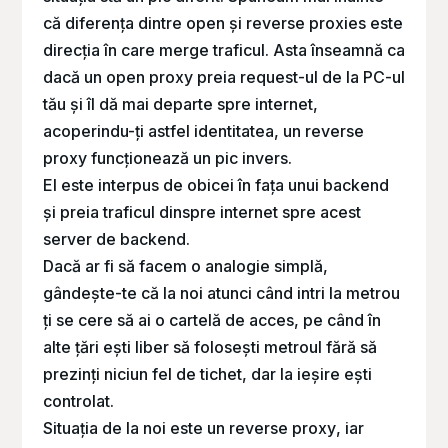
că diferența dintre
open
și
reverse proxies
este
direcția în care merge traficul. Asta înseamnă ca
dacă un
open proxy
preia request-ul de la PC-ul
tău și îl dă mai departe spre internet,
acoperindu-ți astfel identitatea, un
reverse
proxy
funcționează un pic invers.
El este interpus de obicei în fața unui
backend
și preia traficul dinspre internet spre acest
server de
backend
.
Dacă ar fi să facem o analogie simplă,
gândește-te că la noi atunci când intri la metrou
ți se cere să ai o cartelă de acces, pe când în
alte țări ești liber să folosești metroul fără să
prezinți niciun fel de tichet, dar la ieșire ești
controlat.
Situația de la noi este un
reverse proxy
, iar