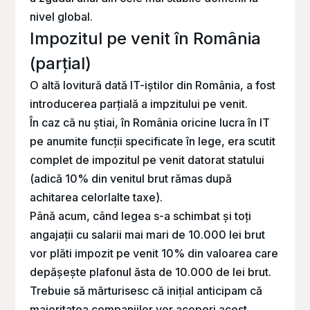
nivel global.
Impozitul pe venit în România
(parțial)
O altă lovitură dată IT-iștilor din România, a fost
introducerea parțială a impzitului pe venit.
În caz că nu știai, în România oricine lucra în IT
pe anumite funcții specificate în lege, era scutit
complet de impozitul pe venit datorat statului
(adică 10% din venitul brut rămas după
achitarea celorlalte taxe).
Până acum, când legea s-a schimbat și toți
angajații cu salarii mai mari de 10.000 lei brut
vor plăti impozit pe venit 10% din valoarea care
depășește plafonul ăsta de 10.000 de lei brut.
Trebuie să mărturisesc că inițial anticipam că
majoritatea companiilor vor acoperi acest