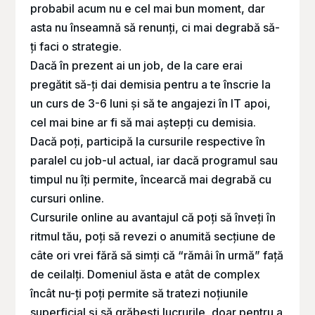
probabil acum nu e cel mai bun moment, dar
asta nu înseamnă să renunți, ci mai degrabă să-
ți faci o strategie.
Dacă în prezent ai un job, de la care erai
pregătit să-ți dai demisia pentru a te înscrie la
un curs de 3-6 luni și să te angajezi în IT apoi,
cel mai bine ar fi să mai aștepți cu demisia.
Dacă poți, participă la cursurile respective în
paralel cu job-ul actual, iar dacă programul sau
timpul nu îți permite, încearcă mai degrabă cu
cursuri online.
Cursurile online au avantajul că poți să înveți în
ritmul tău, poți să revezi o anumită secțiune de
câte ori vrei fără să simți că “rămâi în urmă” față
de ceilalți. Domeniul ăsta e atât de complex
încât nu-ți poți permite să tratezi noțiunile
superficial și să grăbești lucrurile, doar pentru a