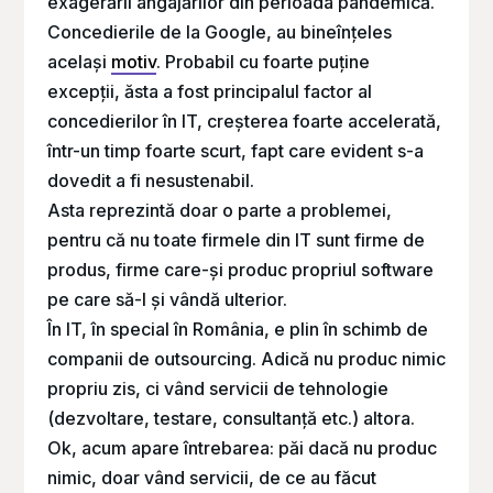
exagerării angajărilor din perioada pandemică.
Concedierile de la Google, au bineînțeles
același
motiv
. Probabil cu foarte puține
excepții, ăsta a fost principalul factor al
concedierilor în IT, creșterea foarte accelerată,
într-un timp foarte scurt, fapt care evident s-a
dovedit a fi nesustenabil.
Asta reprezintă doar o parte a problemei,
pentru că nu toate firmele din IT sunt firme de
produs, firme care-și produc propriul software
pe care să-l și vândă ulterior.
În IT, în special în România, e plin în schimb de
companii de outsourcing. Adică nu produc nimic
propriu zis, ci vând servicii de tehnologie
(dezvoltare, testare, consultanță etc.) altora.
Ok, acum apare întrebarea: păi dacă nu produc
nimic, doar vând servicii, de ce au făcut