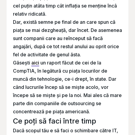
cel puțin atâta timp cât inflația se menține încâ
relativ ridicată.
Dar, există semne pe final de an care spun că
piața se mai dezgheață, dar încet. De asemenea
sunt companii care au reînceput să facă
angajări, după ce tot restul anului au oprit orice
fel de activitate de genul ăsta.
Găsești
aici
un raport făcut de cei de la
CompTIA, în legătură cu piața locurilor de
muncă din tehnologie, ce-i drept, în state. Dar
când lucrurile încep să se miște acolo, vor
începe să se miște și pe la noi. Mai ales că mare
parte din companiile de outsourcing se
concentrează pe piața americană.
Ce poți să faci între timp
Dacă scopul tău e să faci o schimbare către IT,