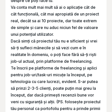
despre ce poți face tu.
Va conta mult mai mult să ai o aplicație cât de
cât funcțională, cât mai apropiată de un proiect
real, decât sa ai 10 proiecte, dar toate extrem
de simple și care nu aduc niciun fel de valoare
unui potențial utilizator.
Dacă simți că proiectul tău nu e sificient și vrei
să-ți sufleci mânecile și să vezi cum e în
realitate în domeniu, o poți face fără să-ți riști
job-ul actual, prin platforme de freelancing.
Te înscrii pe platforme de freelancing și aplici
pentru job-uri/task-uri micuțe la început, pe
tehnologia cu care lucrezi, evident. S-ar putea
să prinzi 2-3-5 clienți, poate puțin mai greu la
început, dar dacă primești recenzii bune vor
veni cu siguranță și alții. (PS. folosește proiectul
tău personal ca portofoliu pentru a prinde primii